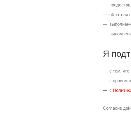
предостав
обратная 
выполнени
выполнени
Я подт
с тем, чт
с правом 
с
Политик
Согласие дейс