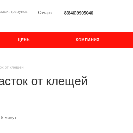
мых, грызунов,
Самара
8(846)9905040
ЦЕНЫ
КОМПАНИЯ
ок от клещей
асток от клещей
 8 минут