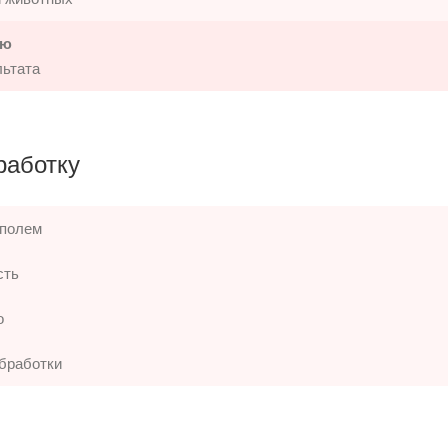
ию
льтата
работку
 полем
сть
о
бработки