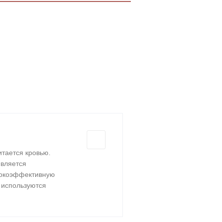
итается кровью.
является
сокоэффективную
 используются