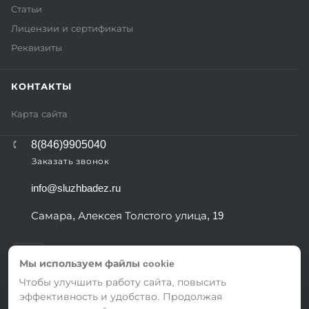
Статьи
Лицензии и сертификаты
Реквизиты
КОНТАКТЫ
Карта сайта
8(846)9905040
Заказать звонок
info@sluzhbadez.ru
Самара, Алексея Толстого улица, 19
Мы используем файлы cookie
Чтобы улучшить работу сайта, повысить
эффективность и удобство. Продолжая
ВЕРСИЯ ДЛЯ ПЕЧАТИ