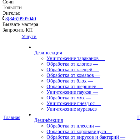
Сочи
Тольятти
Энгельс
8(846)9905040
Вызвать мастера
Запросить КП
Услуги
Дезинсекция
Уничтожение тараканов
—
Обработка от клопов
—
Обработка от клещей
—
Обработка от комаров
—
Обработка от блох
—
Обработка от шершней
—
Уничтожение пауков
—
Обработка от мух
—
Уничтожение гнезд ос
—
Уничтожение муравьев
Главная
Дезинфекция
Обработка от плесени
—
Обработка от коронавируса
—
Обработка от вирусов и бактерий
—