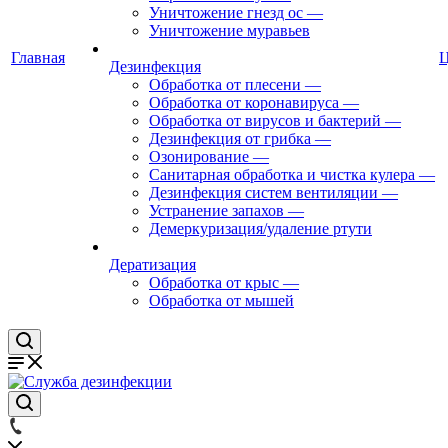
Уничтожение гнезд ос
—
Уничтожение муравьев
Главная
Дезинфекция
Обработка от плесени
—
Обработка от коронавируса
—
Обработка от вирусов и бактерий
—
Дезинфекция от грибка
—
Озонирование
—
Санитарная обработка и чистка кулера
—
Дезинфекция систем вентиляции
—
Устранение запахов
—
Демеркуризация/удаление ртути
Дератизация
Обработка от крыс
—
Обработка от мышей