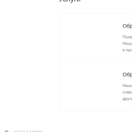
Обр
Появ
Наша
в пр
Обр
Наша
совр
друг
НАЗАД К СПИСКУ