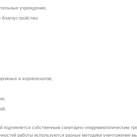
тельные учреждения;
благоустройство;
рожных и аэровокзалов;
ия;
ой.
ий подчиняется собственным санитарно-эпидемиологическим тр
енностей работы используются разные методики уничтожения м