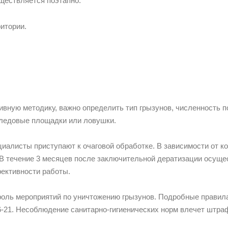
ществляется поэтапно.
итории.
ную методику, важно определить тип грызунов, численность п
следовые площадки или ловушки.
иалисты приступают к очаговой обработке. В зависимости от к
 В течение 3 месяцев после заключительной дератизации осуще
ективности работы.
оль мероприятий по уничтожению грызунов. Подробные правила
-21. Несоблюдение санитарно-гигиенических норм влечет штра