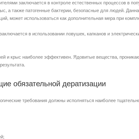
ителями заключается в контроле естественных процессов в поп
ыс, а также патогенные бактерии, безопасные для людей. Данн
ий, может использоваться как дополнительная мера при компл
заключается в использовании ловушек, капканов и электрически
й и крыс наиболее эффективен. Ядовитые вещества, проникаю
результата.
щие обязательной дератизации
логические требования должны исполняться наиболее тщательно
й;