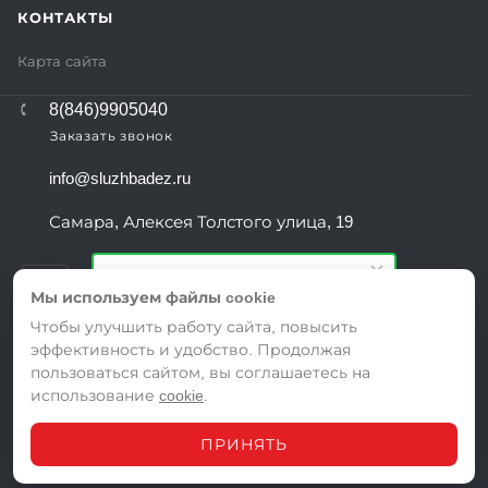
КОНТАКТЫ
Карта сайта
8(846)9905040
Заказать звонок
info@sluzhbadez.ru
Самара, Алексея Толстого улица, 19
Остались вопросы?
Мы используем файлы cookie
Напишите нам и мы поможем
подобрать тариф именно для Вас!
Чтобы улучшить работу сайта, повысить
эффективность и удобство. Продолжая
ВЕРСИЯ ДЛЯ ПЕЧАТИ
пользоваться сайтом, вы соглашаетесь на
ПОЛИТИКА КОНФИДЕНЦИАЛЬНОСТИ
использование
cookie
.
ПОЛЬЗОВАТЕЛЬСКОЕ СОГЛАШЕНИЕ
ПРИНЯТЬ
© 2026 Служба дезинфекции в Самаре