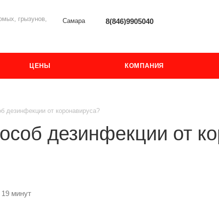
мых, грызунов,
Самара
8(846)9905040
ЦЕНЫ
КОМПАНИЯ
б дезинфекции от коронавируса?
особ дезинфекции от к
 19 минут