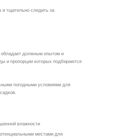
 и тщательно следить за
я обладает должным опытом и
иды и пропорции которых подбираются
ьными погодными условиями для
осадков.
ышенной влажности
 потенциальными местами для