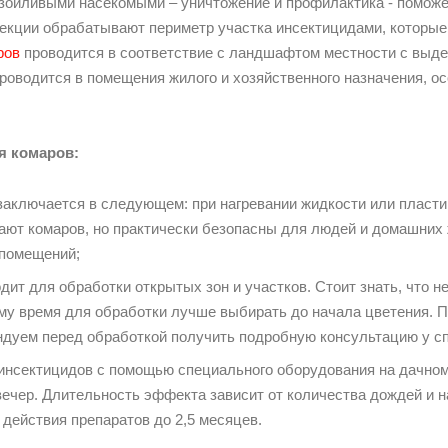
зойливыми насекомыми – уничтожение и профилактика - помож
екции обрабатывают периметр участка инсектицидами, которые
ров
проводится в соответствие с ландшафтом местности с выде
роводится в помещения жилого и хозяйственного назначения, о
 комаров:
заключается в следующем: при нагревании жидкости или пласт
ают комаров, но практически безопасны для людей и домашних 
помещений;
дит для обработки открытых зон и участков. Стоит знать, что 
ому время для обработки лучше выбирать до начала цветения. 
ендуем перед обработкой получить подробную консультацию у с
инсектицидов с помощью специального оборудования на дачном
вечер. Длительность эффекта зависит от количества дождей и 
действия препаратов до 2,5 месяцев.