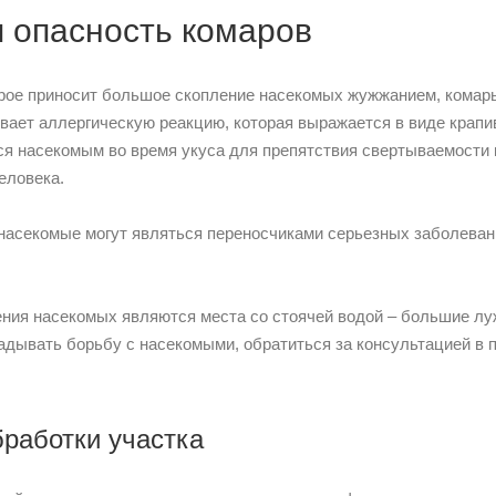
я опасность комаров
рое приносит большое скопление насекомых жужжанием, комар
ывает аллергическую реакцию, которая выражается в виде крап
ся насекомым во время укуса для препятствия свертываемости 
еловека.
насекомые могут являться переносчиками серьезных заболеваний
ния насекомых являются места со стоячей водой – большие луж
адывать борьбу с насекомыми, обратиться за консультацией в
работки участка