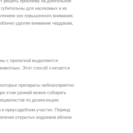
ет решить проблему на длительное
 губительны для насекомых и их
лением зон повышенного внимания.
собенно уделяя внимание чердакам,
ины с пропиткой выделяются
животных. Этот способ считается
некоторые препараты неблагоприятно
При этом урожай можно собирать
пециалистов по дезинсекции;
 и приусадебном участке. Период
наличия открытых водоемов вблизи