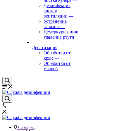
чистка кулера
—
Дезинфекция
систем
вентиляции
—
Устранение
запахов
—
Демеркуризация/
удаление ртути
Дератизация
Обработка от
крыс
—
Обработка от
мышей
Самара