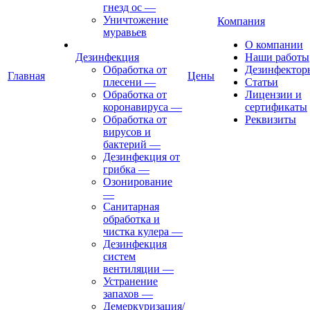
гнезд ос
—
Уничтожение
Компания
муравьев
О компании
Дезинфекция
Наши работы
Обработка от
Дезинфектор
Главная
Цены
плесени
—
Статьи
Обработка от
Лицензии и
коронавируса
—
сертификаты
Обработка от
Реквизиты
вирусов и
бактерий
—
Дезинфекция от
грибка
—
Озонирование
—
Санитарная
обработка и
чистка кулера
—
Дезинфекция
систем
вентиляции
—
Устранение
запахов
—
Демеркуризация/