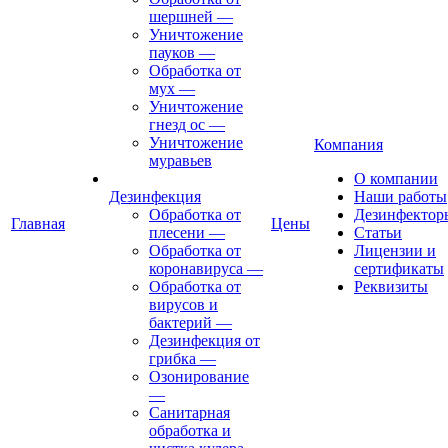
шершней
—
Уничтожение
пауков
—
Обработка от
мух
—
Уничтожение
гнезд ос
—
Уничтожение
Компания
муравьев
О компании
Дезинфекция
Наши работы
Обработка от
Дезинфектор
Главная
Цены
плесени
—
Статьи
Обработка от
Лицензии и
коронавируса
—
сертификаты
Обработка от
Реквизиты
вирусов и
бактерий
—
Дезинфекция от
грибка
—
Озонирование
—
Санитарная
обработка и