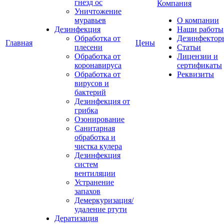
гнезд ос
Компания
Уничтожение
муравьев
О компании
Дезинфекция
Наши работы
Обработка от
Дезинфектор
Главная
Цены
плесени
Статьи
Обработка от
Лицензии и
коронавируса
сертификаты
Обработка от
Реквизиты
вирусов и
бактерий
Дезинфекция от
грибка
Озонирование
Санитарная
обработка и
чистка кулера
Дезинфекция
систем
вентиляции
Устранение
запахов
Демеркуризация/
удаление ртути
Дератизация